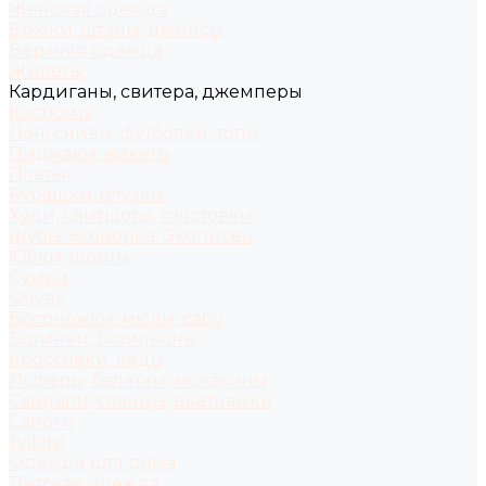
Женская одежда
Брюки, штаны, джинсы
Верхняя одежда
Жилеты
Кардиганы, свитера, джемперы
Костюмы
Лонгсливы, футболки, топы
Пиджаки, жакеты
Платья
Рубашки, блузки
Худи, свитшоты, толстовки
Шубы Эконорка, Экописец
Юбки, шорты
Сумки
Обувь
Босоножки, мюли, сабо
Ботинки, ботильоны
Кроссовки, кеды
Лоферы, балетки, мокасины
Сандали, сланцы, вьетнамки
Сапоги
Туфли
Одежда для дома
Детская одежда