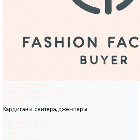
Женская одежда
Брюки, штаны, джинсы
Верхняя одежда
Жилеты
Кардиганы, свитера, джемперы
Костюмы
Лонгсливы, футболки, топы
Пиджаки, жакеты
Платья
Рубашки, блузки