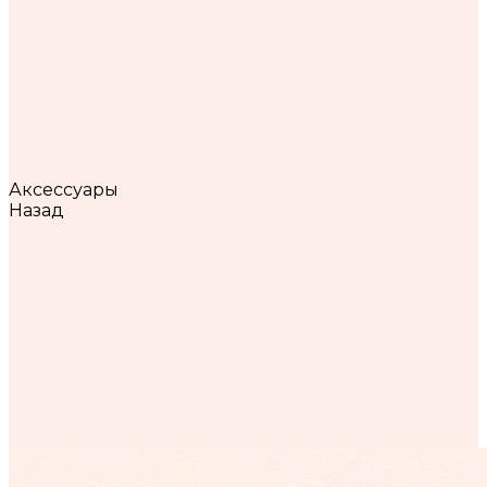
Босоножки, мюли, сабо
Ботинки, ботильоны
Кроссовки, кеды
Лоферы, балетки, мокасины
Сандали, сланцы, вьетнамки
Сапоги
Туфли
Одежда для дома
Детская одежда
Аксессуары
Назад
Аксессуары
Аксессуары для волос
Колготки
Носки
Обвесы
Очки
Ремни
Украшения
Шапки, кепки, панамы
Шарфы, палантины, платки
+7-921-921-21-51