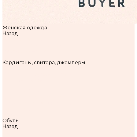
Женская одежда
Назад
Женская одежда
Брюки, штаны, джинсы
Верхняя одежда
Жилеты
Кардиганы, свитера, джемперы
Костюмы
Лонгсливы, футболки, топы
Пиджаки, жакеты
Платья
Рубашки, блузки
Худи, свитшоты, толстовки
Шубы Эконорка, Экописец
Юбки, шорты
Сумки
Обувь
Назад
Обувь