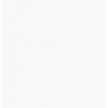
Худи, свитшоты, толстовки
Шубы Эконорка, Экописец
Юбки, шорты
Сумки
Обувь
Босоножки, мюли, сабо
Ботинки, ботильоны
Кроссовки, кеды
Лоферы, балетки, мокасины
Сандали, сланцы, вьетнамки
Сапоги
Туфли
Одежда для дома
Детская одежда
Аксессуары
Аксессуары для волос
Колготки
Носки
Обвесы
Очки
Ремни
Украшения
Шапки, кепки, панамы