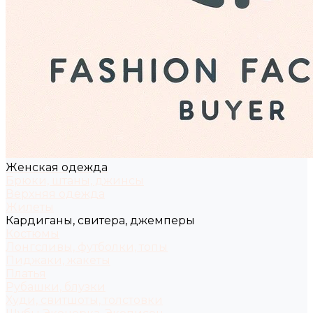
Женская одежда
Брюки, штаны, джинсы
Верхняя одежда
Жилеты
Кардиганы, свитера, джемперы
Костюмы
Лонгсливы, футболки, топы
Пиджаки, жакеты
Платья
Рубашки, блузки
Худи, свитшоты, толстовки