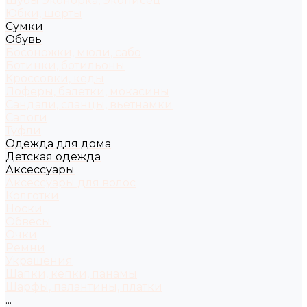
Шубы Эконорка, Экописец
Юбки, шорты
Сумки
Обувь
Босоножки, мюли, сабо
Ботинки, ботильоны
Кроссовки, кеды
Лоферы, балетки, мокасины
Сандали, сланцы, вьетнамки
Сапоги
Туфли
Одежда для дома
Детская одежда
Аксессуары
Аксессуары для волос
Колготки
Носки
Обвесы
Очки
Ремни
Украшения
Шапки, кепки, панамы
Шарфы, палантины, платки
...