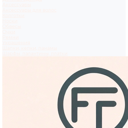
Аксессуары
Аксессуары для волос
Колготки
Носки
Обвесы
Очки
Ремни
Украшения
Шапки, кепки, панамы
Шарфы, палантины, платки