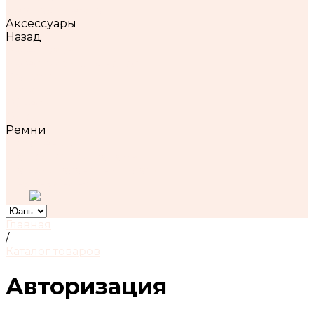
Детская одежда
Аксессуары
Назад
Аксессуары
Аксессуары для волос
Колготки
Носки
Обвесы
Очки
Ремни
Украшения
Шапки, кепки, панамы
Шарфы, палантины, платки
+7-921-921-21-51
Главная
/
Каталог товаров
Авторизация