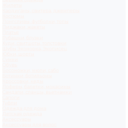
Жилеты
Кардиганы, свитера, джемперы
Костюмы
Лонгсливы, футболки, топы
Пиджаки, жакеты
Платья
Рубашки, блузки
Худи, свитшоты, толстовки
Шубы Эконорка, Экописец
Юбки, шорты
Сумки
Обувь
Босоножки, мюли, сабо
Ботинки, ботильоны
Кроссовки, кеды
Лоферы, балетки, мокасины
Сандали, сланцы, вьетнамки
Сапоги
Туфли
Одежда для дома
Детская одежда
Аксессуары
Аксессуары для волос