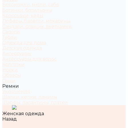
Босоножки, мюли, сабо
Ботинки, ботильоны
Кроссовки, кеды
Лоферы, балетки, мокасины
Сандали, сланцы, вьетнамки
Сапоги
Туфли
Одежда для дома
Детская одежда
Аксессуары
Аксессуары для волос
Колготки
Носки
Обвесы
Очки
Ремни
Украшения
Шапки, кепки, панамы
Шарфы, палантины, платки
Женская одежда
Назад
Женская одежда