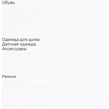
Обувь
Босоножки, мюли, сабо
Ботинки, ботильоны
Кроссовки, кеды
Лоферы, балетки, мокасины
Сандали, сланцы, вьетнамки
Сапоги
Туфли
Одежда для дома
Детская одежда
Аксессуары
Аксессуары для волос
Колготки
Носки
Обвесы
Очки
Ремни
Украшения
Шапки, кепки, панамы
Шарфы, палантины, платки
...
Женская одежда
Брюки, штаны, джинсы
Верхняя одежда