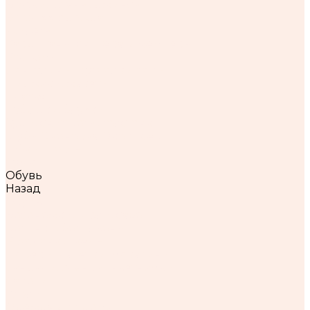
Брюки, штаны, джинсы
Верхняя одежда
Жилеты
Кардиганы, свитера, джемперы
Костюмы
Лонгсливы, футболки, топы
Пиджаки, жакеты
Платья
Рубашки, блузки
Худи, свитшоты, толстовки
Шубы Эконорка, Экописец
Юбки, шорты
Сумки
Обувь
Назад
Обувь
Босоножки, мюли, сабо
Ботинки, ботильоны
Кроссовки, кеды
Лоферы, балетки, мокасины
Сандали, сланцы, вьетнамки
Сапоги
Туфли
Одежда для дома