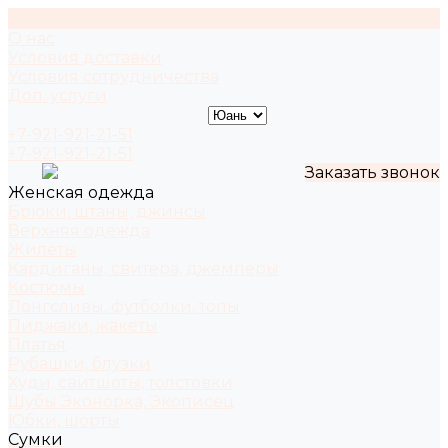
О нас
Условия доставки
Условия сотрудничества
Доп. услуги
+7-921-921-21-51
+7-921-921-21-51
Заказать звонок
Женская одежда
Брюки, штаны, джинсы
Верхняя одежда
Жилеты
Кардиганы, свитера, джемперы
Костюмы
Лонгсливы, футболки, топы
Пиджаки, жакеты
Платья
Рубашки, блузки
Худи, свитшоты, толстовки
Шубы Эконорка, Экописец
Юбки, шорты
Сумки