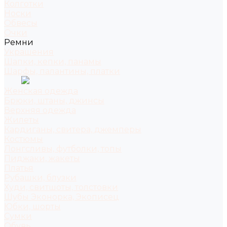
Колготки
Носки
Обвесы
Очки
Ремни
Украшения
Шапки, кепки, панамы
Шарфы, палантины, платки
Женская одежда
Брюки, штаны, джинсы
Верхняя одежда
Жилеты
Кардиганы, свитера, джемперы
Костюмы
Лонгсливы, футболки, топы
Пиджаки, жакеты
Платья
Рубашки, блузки
Худи, свитшоты, толстовки
Шубы Эконорка, Экописец
Юбки, шорты
Сумки
Обувь